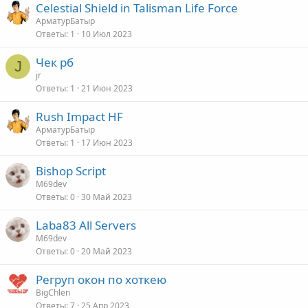
Celestial Shield in Talisman Life Force
АрматурБатыр
Ответы
1
10 Июл 2023
Чек рб
J
jr
Ответы
1
21 Июн 2023
Rush Impact HF
АрматурБатыр
Ответы
1
17 Июн 2023
Bishop Script
M69dev
Ответы
0
30 Май 2023
Laba83 All Servers
M69dev
Ответы
0
20 Май 2023
Регруп окон по хоткею
BigChlen
Ответы
7
25 Апр 2023