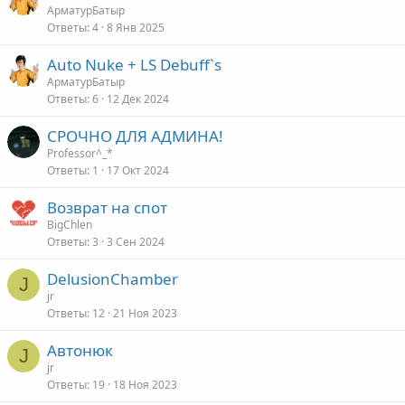
АрматурБатыр
Ответы
4
8 Янв 2025
Auto Nuke + LS Debuff`s
АрматурБатыр
Ответы
6
12 Дек 2024
СРОЧНО ДЛЯ АДМИНА!
Professor^_*
Ответы
1
17 Окт 2024
Возврат на спот
BigChlen
Ответы
3
3 Сен 2024
DelusionChamber
J
jr
Ответы
12
21 Ноя 2023
Автонюк
J
jr
Ответы
19
18 Ноя 2023