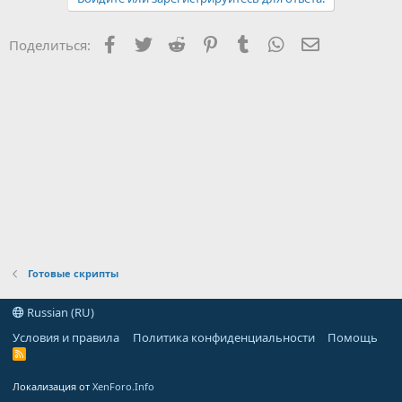
Facebook
Twitter
Reddit
Pinterest
Tumblr
WhatsApp
Электронна
Поделиться:
Готовые скрипты
Russian (RU)
Условия и правила
Политика конфиденциальности
Помощь
R
S
S
Локализация от
XenForo.Info