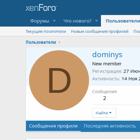
Форумы
Что нового?
Пользовател
Текущие посетители
Новые сообщения профилей
По
Пользователи
dominys
D
New member
Регистрация
27 Июн
Активность
14 Ноя 
Сообщения
2
Найти
Сообщения профиля
Последняя активность