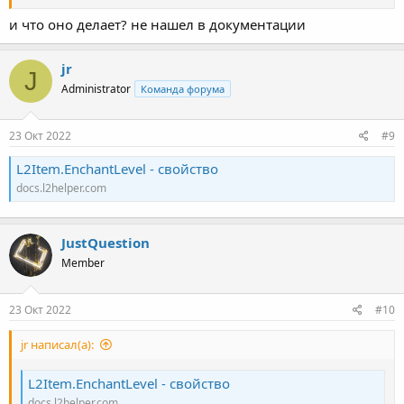
и что оно делает? не нашел в документации
jr
J
Administrator
Команда форума
23 Окт 2022
#9
L2Item.EnchantLevel - свойство
docs.l2helper.com
JustQuestion
Member
23 Окт 2022
#10
jr написал(а):
L2Item.EnchantLevel - свойство
docs.l2helper.com