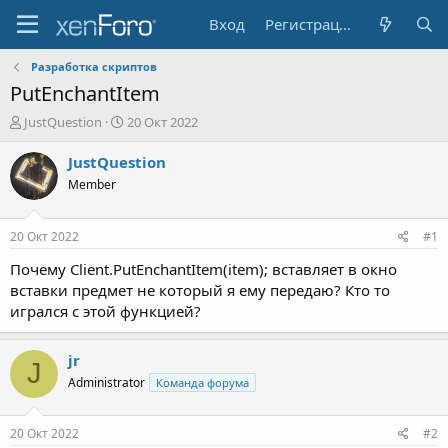
Вход
Регистрация
Разработка скриптов
PutEnchantItem
А
Д
JustQuestion
20 Окт 2022
в
а
т
т
JustQuestion
о
а
Member
р
н
т
а
е
ч
20 Окт 2022
#1
м
а
ы
л
Почему Client.PutEnchantItem(item); вставляет в окно
а
вставки предмет не который я ему передаю? Кто то
игрался с этой функцией?
jr
J
Administrator
Команда форума
20 Окт 2022
#2