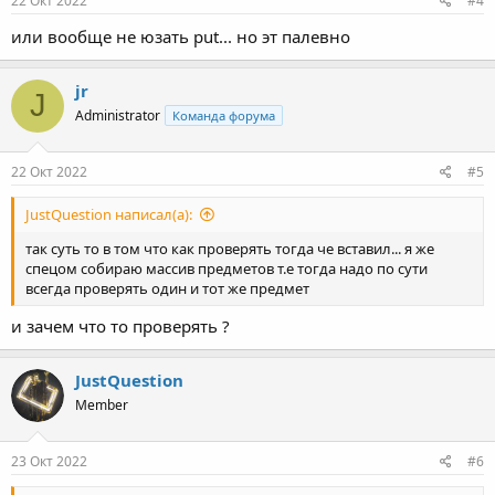
22 Окт 2022
#4
или вообще не юзать put... но эт палевно
jr
J
Administrator
Команда форума
22 Окт 2022
#5
JustQuestion написал(а):
так суть то в том что как проверять тогда че вставил... я же
спецом собираю массив предметов т.е тогда надо по сути
всегда проверять один и тот же предмет
и зачем что то проверять ?
JustQuestion
Member
23 Окт 2022
#6