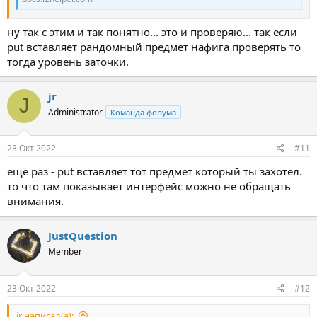
ну так с этим и так понятно... это и проверяю... так если
put вставляет рандомный предмет нафига проверять то
тогда уровень заточки.
jr
J
Administrator
Команда форума
23 Окт 2022
#11
ещё раз - put вставляет тот предмет который ты захотел.
то что там показывает интерфейс можно не обращать
внимания.
JustQuestion
Member
23 Окт 2022
#12
jr написал(а):