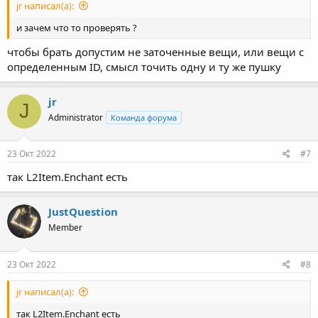
jr написал(а):
и зачем что то проверять ?
чтобы брать допустим не заточенные вещи, или вещи с
определенным ID, смысл точить одну и ту же пушку
jr
J
Administrator
Команда форума
23 Окт 2022
#7
так L2Item.Enchant есть
JustQuestion
Member
23 Окт 2022
#8
jr написал(а):
так L2Item.Enchant есть