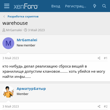
Вход
Регистрация
Разработка скриптов
warehouse
А
Д
MrGamalei
3 Май 2023
в
а
т
т
MrGamalei
M
о
а
New member
р
н
т
а
е
ч
3 Май 2023
#1
м
а
ы
л
кто нибудь делал реализацию сброса вещей в
а
хранилище допустим клановое........ хоть убейся не могу
найти инфы......
АрматурБатыр
Member
3 Май 2023
#2