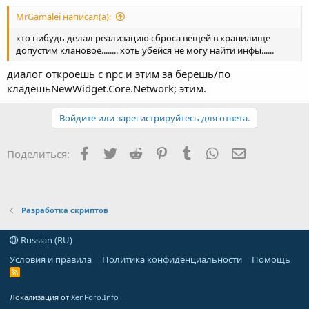
MrGamalei написал(а):
кто нибудь делал реализацию сброса вещей в хранилище
допустим клановое........ хоть убейся не могу найти инфы......
диалог откроешь с npc и этим за берешь/по
кладешьNewWidget.Core.Network; этим.
Войдите или зарегистрируйтесь для ответа.
Facebook
Twitter
Reddit
Pinterest
Tumblr
WhatsApp
Электронна
Поделиться:
Разработка скриптов
Russian (RU)
Условия и правила
Политика конфиденциальности
Помощь
R
S
S
Локализация от
XenForo.Info