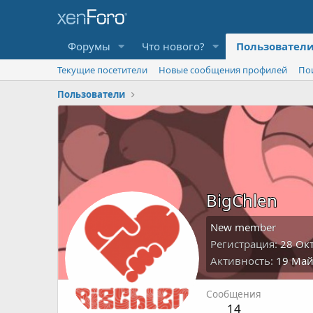
Форумы
Что нового?
Пользовател
Текущие посетители
Новые сообщения профилей
По
Пользователи
BigChlen
New member
Регистрация
28 Ок
Активность
19 Май
Сообщения
14