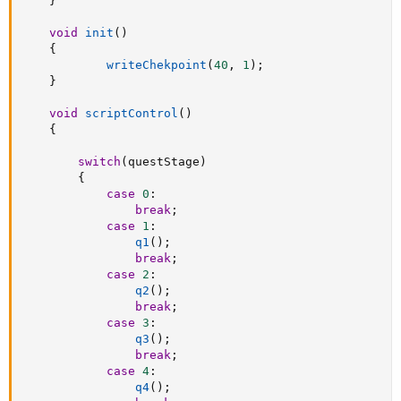
}
void
init
(
)
{
writeChekpoint
(
40
,
1
)
;
}
void
scriptControl
(
)
{
switch
(
questStage
)
{
case
0
:
break
;
case
1
:
q1
(
)
;
break
;
case
2
:
q2
(
)
;
break
;
case
3
:
q3
(
)
;
break
;
case
4
:
q4
(
)
;