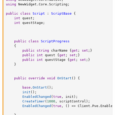
using
 NewWidget
.
Core
.
Scripting
;
public
class
Script
:
ScriptBase
{
int
 quest
;
int
 questStage
;
public
class
ScriptProgress
{
public
string
 charName 
{
get
;
set
;
}
public
int
 quest 
{
get
;
set
;
}
public
int
 questStage 
{
get
;
set
;
}
}
public
override
void
OnStart
(
)
{
base
.
OnStart
(
)
;
init
(
)
;
EnabledChanged
(
true
,
 init
)
;
CreateTimer
(
1000
,
 scriptControl
)
;
EnabledChanged
(
true
,
(
)
=>
 Client
.
Pve
.
Enabled