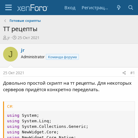
Вход
Регистрация
Готовые скрипты
ТТ рецепты
А
Д
jr
25 Окт 2021
в
а
т
т
jr
J
о
а
Administrator
Команда форума
р
н
т
а
е
ч
25 Окт 2021
#1
м
а
ы
л
Довольно простой скрипт на тт рецепты. Для некоторых
а
серверов придётся конкретно переделать.
C#:
using
 System
;
using
 System
.
Linq
;
using
 System
.
Collections
.
Generic
;
using
 NewWidget
.
Core
;
using
 NewWidget
.
Core
.
Native
;