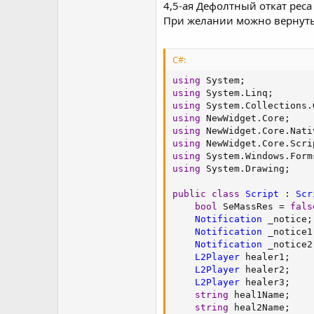
4,5-ая Дефолтный откат реса и
При желании можно вернуть 
C#:
using
 System
;
using
 System
.
Linq
;
using
 System
.
Collections
.
using
 NewWidget
.
Core
;
using
 NewWidget
.
Core
.
Nati
using
 NewWidget
.
Core
.
Scri
using
 System
.
Windows
.
Form
using
 System
.
Drawing
;
public
class
Script
:
Scr
bool
 SeMassRes 
=
fals
Notification
 _notice
;
Notification
 _notice1
Notification
 _notice2
L2Player
 healer1
;
L2Player
 healer2
;
L2Player
 healer3
;
string
 heal1Name
;
string
 heal2Name
;