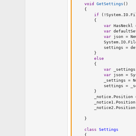
void
GetSettings
(
)
{
if
(
!
System
.
IO
.
Fi
{
var
 HasNeckl 
var
 defaultSe
var
 json 
=
 Ne
            System
.
IO
.
Fil
            settings 
=
 de
}
else
{
var
 _settings
var
 json 
=
 Sy
            _settings 
=
 N
            settings 
=
 _s
}
        _notice
.
Position 
        _notice1
.
Position
        _notice2
.
Position
}
class
Settings
{