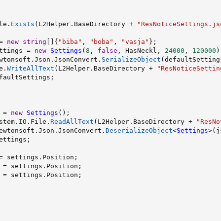
le
.
Exists
(
L2Helper
.
BaseDirectory 
+
"ResNoticeSettings.js
=
new
string
[
]
{
"biba"
,
"boba"
,
"vasja"
}
;
ttings 
=
new
Settings
(
8
,
false
,
 HasNeckl
,
24000
,
120000
)
wtonsoft
.
Json
.
JsonConvert
.
SerializeObject
(
defaultSetting
e
.
WriteAllText
(
L2Helper
.
BaseDirectory 
+
"ResNoticeSettin
faultSettings
;
 
=
new
Settings
(
)
;
stem
.
IO
.
File
.
ReadAllText
(
L2Helper
.
BaseDirectory 
+
"ResNo
ewtonsoft
.
Json
.
JsonConvert
.
DeserializeObject
<
Settings
>
(
j
ettings
;
=
 settings
.
Position
;
 
=
 settings
.
Position
;
 
=
 settings
.
Position
;