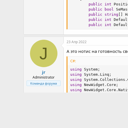
public
int
 Positi
public
bool
 SeMas
public
string
[
]
 H
public
int
 Defaul
public
int
 Defaul
public
Settings
(
i
{
23 Апр 2022
            Position 
=
 po
J
            SeMassRes 
=
 _
А это нотис на готовность с
            HasNeckl 
=
 _h
C#:
            DefaultResCd 
            DefaultMassRe
using
 System
;
}
jr
using
 System
.
Linq
;
public
Settings
(
)
Administrator
using
 System
.
Collections
.
}
Команда форума
using
 NewWidget
.
Core
;
using
 NewWidget
.
Core
.
Nati
void
ScriptPauseOn
(
)
{
using
 NewWidget
.
Core
.
Scri
        Client
.
Notificati
using
 NewWidget
.
GameData
;
}
public
class
Script
:
Scr
void
ScriptPauseOff
(
)
GetSettings
(
)
;
int
[
]
 SkillIds 
=
{
10
NoticeRestart
(
)
;
    Dictionary
<
int
,
bool
>
}