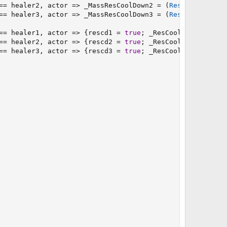
==
 healer2
,
 actor 
=>
 _MassResCoolDown2 
=
(
ResCoolDown
(
ac
==
 healer3
,
 actor 
=>
 _MassResCoolDown3 
=
(
ResCoolDown
(
ac
==
 healer1
,
 actor 
=>
{
rescd1 
=
true
;
 _ResCoolDown1 
=
(
Re
==
 healer2
,
 actor 
=>
{
rescd2 
=
true
;
 _ResCoolDown2 
=
(
Re
==
 healer3
,
 actor 
=>
{
rescd3 
=
true
;
 _ResCoolDown3 
=
(
Re