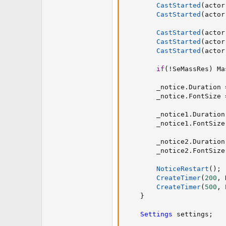
CastStarted
(
actor
CastStarted
(
actor
CastStarted
(
actor
CastStarted
(
actor
CastStarted
(
actor
if
(
!
SeMassRes
)
 Ma
        _notice
.
Duration 
        _notice
.
FontSize 
        _notice1
.
Duration
        _notice1
.
FontSize
        _notice2
.
Duration
        _notice2
.
FontSize
NoticeRestart
(
)
;
CreateTimer
(
200
,
 
CreateTimer
(
500
,
 
}
Settings
 settings
;