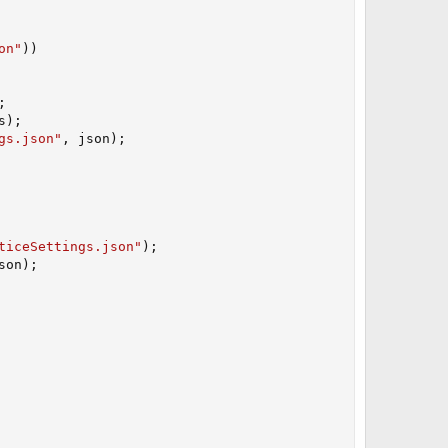
on"
)
)
;
s
)
;
gs.json"
,
 json
)
;
ticeSettings.json"
)
;
son
)
;