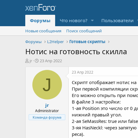
Форумы
Что нового?
Пользователи
Новые сообщения
Поиск сообщений
Форумы
L2Helper
Готовые скрипты
Нотис на готовность скилла
А
Д
jr
23 Апр 2022
в
а
т
т
23 Апр 2022
о
а
J
Скрипт отображает нотис на 
р
н
т
а
При первой компиляции скрип
е
ч
Его можно открыть при пом
м
а
В файле 3 настройки:
jr
ы
л
1-ая Position это число от 0
а
Administrator
нижний правый угол.
Команда форума
2-ая SeMassRes: true или fals
3-яя HasNeckl: через запяту
реса).