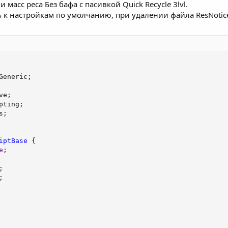
 масс реса Без бафа с пасивкой Quick Recycle 3lvl.
к настройкам по умолчанию, при удалении файла ResNoticeS
Generic
;
ve
;
pting
;
s
;
iptBase
{
e
;
;
;