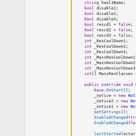
string
 heal3Name
;
bool
 disable1
;
bool
 disable2
;
bool
 disable3
;
bool
 rescd1 
=
false
;
bool
 rescd2 
=
false
;
bool
 rescd3 
=
false
;
int
 _ResCoolDown1
;
int
 _ResCoolDown2
;
int
 _ResCoolDown3
;
int
 _MassResCoolDown1
int
 _MassResCoolDown2
int
 _MassResCoolDown3
int
[
]
 MassResClasses 
public
override
void
base
.
OnStart
(
)
;
        _notice 
=
new
Not
        _notice2 
=
new
No
        _notice1 
=
new
No
GetSettings
(
)
;
EnabledChanged
(
tr
EnabledChanged
(
fa
CastStarted
(
actor