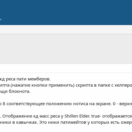
кд реса пати мемберов.
та (нажатие кнопки применить) скрипта в папке с хелпером 
ощи блокнота.
 до 8 соответствующее положению нотиса на экране. 0 - верхн
e. Отображение кд масс реса у Shillen Elder. true- отображается
ю ники в кавычках. Это ники патимейтов у которых есть оже