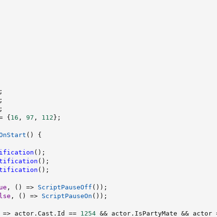
;
;
;
=
{
16
,
97
,
112
}
;
OnStart
(
)
{
ification
(
)
;
tification
(
)
;
tification
(
)
;
ue
,
(
)
=>
ScriptPauseOff
(
)
)
;
lse
,
(
)
=>
ScriptPauseOn
(
)
)
;
 
=>
 actor
.
Cast
.
Id 
==
1254
&&
 actor
.
IsPartyMate 
&&
 actor 